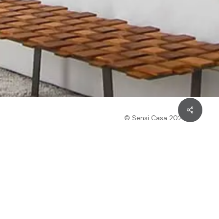
Next Project
8970 SW 63RD CT
© Sensi Casa
2026