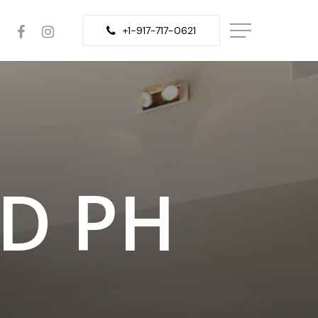
facebook
instagram
Menu
+1-917-717-0621
D
P
H