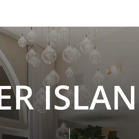
E
R
I
S
L
A
N